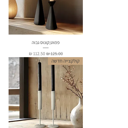
פמוט;קונוס גבוה
מחיר רגיל
מחיר מבצע
קולקצייה חדשה