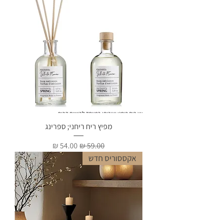
מפיץ ריח ריחני; ספרינג
מחיר רגיל
מחיר מבצע
אקססוריס חדש