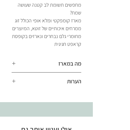
מחפשים תשומת לב קטנה שעושה
שמח?
מארז קומפקטי ומלא אופי הכולל זוג
ממרחים איכותיים של זוטא, המיוצרים
מחומרי גלם נבחרים ונארזים בקופסת
קראפט חגיגית
מה במארז
* ממרח ריבה קיווי
הערות
* ממרח א פסיפלורה
* קופסת קראפט מעוצבת עם ידית
* טעמי הממרחים עשויים להשתנות
נשיא
בהתאם למלאי.
* ניתן להוסיף מיתוג אישי או עסקי
בהזמנות מרובות
אולי יעניין אותך גם