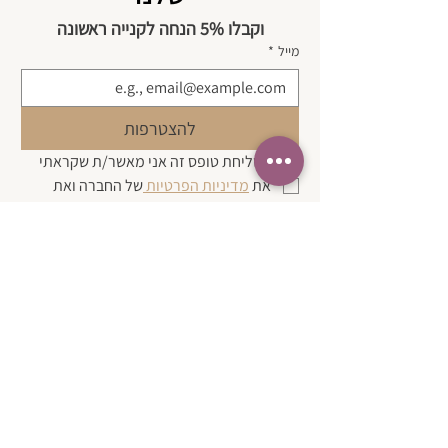
וקבלו 5% הנחה לקנייה ראשונה
מייל
*
להצטרפות
בשליחת טופס זה אני מאשר/ת שקראתי 
את 
מדיניות הפרטיות 
של החברה ואת 
תנאי השימוש 
באתר.
*
| צרו קשר
בטלפון:
050-3580574
במייל:
karen@simpleasthat.online