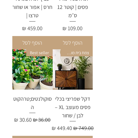
פסים | קוטר 12
חרס | אפור או שחור
ס״מ
טרצו |
מחיר
מחיר
הוסף לסל
הוסף לסל
צמח בית מושלם
Best seller
דקל שפריצי בכלי
סוקולנטים;טרהקוט
פסים מעוצב XL –
ה
לבן / שחור
מחיר רגיל
מחיר מבצע
מחיר רגיל
מחיר מבצע