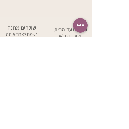
שולחים מתנה
משלוח עד הבית
נשמח לארוז אותה
באחריות מלאה
באהבה
הירשמו למועדון החברים 
שלנו
וקבלו 5% הנחה לקנייה ראשונה
מייל
*
להצטרפות
בשליחת טופס זה אני מאשר/ת שקראתי 
את 
מדיניות הפרטיות 
של החברה ואת 