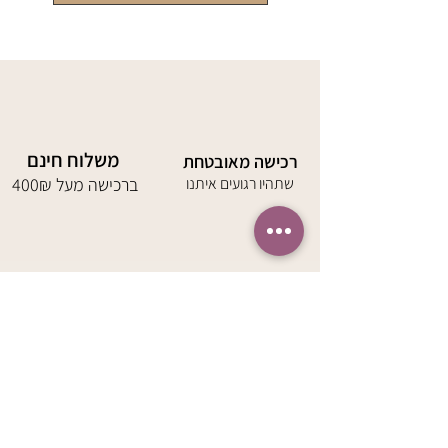
משלוח חינם
רכישה מאובטחת
שתהיו רגועים איתנו
400₪ ברכישה מעל
שולחים מתנה
משלוח עד הבית
נשמח לארוז אותה
באחריות מלאה
באהבה
הירשמו למועדון החברים 