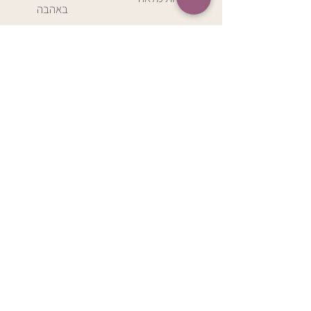
באהבה
הירשמו למועדון החברים 
שלנו
וקבלו 5% הנחה לקנייה ראשונה
מייל
*
להצטרפות
בשליחת טופס זה אני מאשר/ת שקראתי 
את 
מדיניות הפרטיות 
של החברה ואת 
תנאי השימוש 
באתר.
*
| צרו קשר