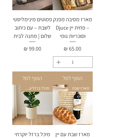
מארז מסיבה מפנק
פמוטים מינימליסטי
– פחית יין Djucе
לשבת – עם כיתוב
וסוכריות גומי
שלום | מתנה לבית
מחיר
מחיר
הוסף לסל
הוסף לסל
מארז שבת
מיכל ברזל על רגל
מארז שבת עם יין
מיכל ברזל יוקרתי