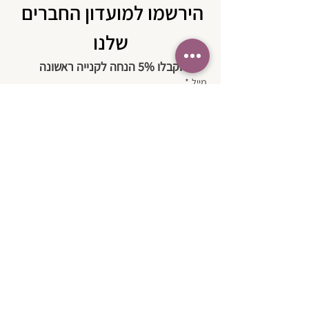
הירשמו למועדון החברים 
שלנו
וקבלו 5% הנחה לקנייה ראשונה
מייל
*
להצטרפות
בשליחת טופס זה אני מאשר/ת שקראתי 
את 
מדיניות הפרטיות 
של החברה ואת 
תנאי השימוש 
באתר.
*
| צרו קשר
בטלפון:
050-3580574