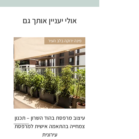
ועניין עיצובי לחלל.
•פינת קפה: להכניס טאץ’ רומנטי
אולי יעניין אותך גם
בשילוב עם פרחים יבשים.
•אירועים ומתנות: מושלמים להענקה,
עם נגיעה אישית שמראה מחשבה.
פינה ירוקה בלב העיר
אריקה 
עיצוב מרפסת בהוד השרון – תכנון
ארי
צמחייה בהתאמה אישית למרפסת
עירונית