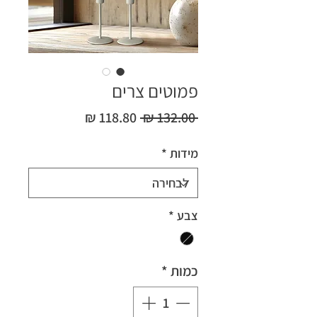
פמוטים צרים
מחיר
מחיר
 ‏132.00 ‏₪ 
רגיל
מבצע
מידות
*
צבע
*
כמות
*