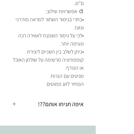
ס”מ.
🎨 אפשרויות שילוב:
•בחרי בגימור השחור למראה מודרני
ונועז.
•לכי על גימור השמנת לאווירה רכה
ונעימה יותר.
•ניתן לשלב בין השניים ליצירת
קומפוזיציה מרשימה על שולחן האוכל
או המדף.
מגיעים עם הנרות
המחיר לזוג פמוטים
איפה תניחו אותם??!
•שולחן אוכל: ליצור מרכז אלגנטי
וייחודי בארוחות חגיגיות.
•מדף סלון או מזנון: להוסיף גובה