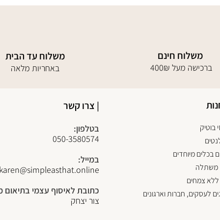
משלוח חינם
משלוח עד הבית
400₪ ברכישה מעל
באחריות מלאה
נות
| צרו קשר
 בוטיק
בטלפון:
050-3580574
נטים
 בכלים מיוחדים
במייל:
 משתלה
karen@simpleasthat.online
ללא צמחים
כתובת לאיסוף עצמי בתיאום 
ים לעסקים, חברות וארגונים
צור יצחק