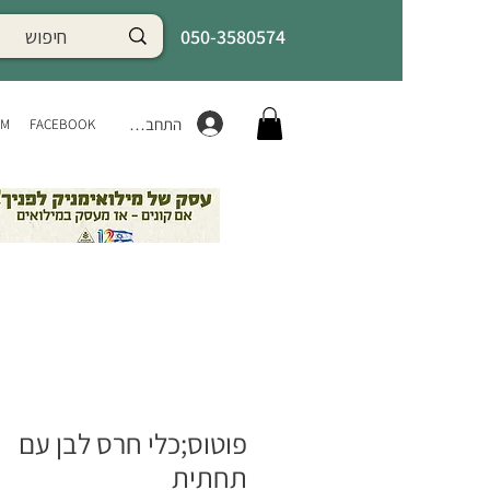
050-3580574
התחברות
AM
FACEBOOK
פוטוס;כלי חרס לבן עם
תחתית