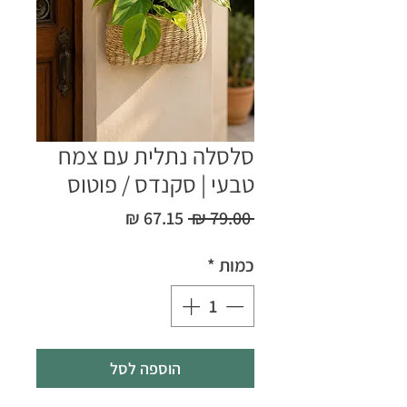
סלסלה נתלית עם צמח
טבעי | סקנדס / פוטוס
מחיר
מחיר
 ‏79.00 ‏₪ 
רגיל
מבצע
כמות
*
הוספה לסל