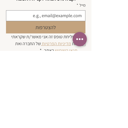
מייל
*
להצטרפות
בשליחת טופס זה אני מאשר/ת שקראתי 
את 
מדיניות הפרטיות 
של החברה ואת 
תנאי השימוש 
באתר.
*
| צרו קשר
בטלפון:
050-3580574
במייל:
karen@simpleasthat.online
כתובת לאיסוף עצמי בתיאום מראש:
צור יצחק