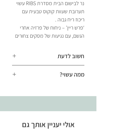
נר לבישום הבית מסדרת RIBS עשוי
תערובת שעוות קוקוס טבעית עם
ריכוז ריח גבוה .
‘פרש ריין’ – ניחוח של פרזיה אחרי
הגשם, עם נגיעות של מסקים צחורים
חשוב לדעת
הנרות מיוצרים בעבודת יד ולכן עשויה
ממה עשוי?
להיות סטייה מסוימת במשקל הנר
מעל או מתחת למצוין
כלי זכוכית עבה, צבע אמבר שקוף,
550 גרם
אולי יעניין אותך גם