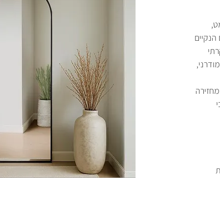
ט,
 הנקיים
רתי
ודרני,
מחזירה
י
ת