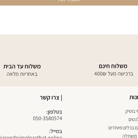
משלוח חינם
משלוח עד הבית
400₪ ברכישה מעל
באחריות מלאה
נות
| צרו קשר
 בוטיק
בטלפון:
050-3580574
נטים
 בכלים מיוחדים
במייל:
 משתלה
karen@simpleasthat.online