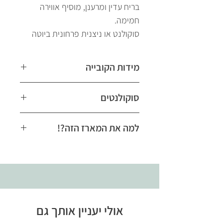
בריח עדין ומרענן, מוסיף אווירה
חמימה.
סוקולנט או ניצנית פרחונית ביוטה
מידות הקובייה
14/14/14
סוקולנטים
סוקולנטים הם קבוצה מגוונת של
למה את המארז הזה?!
צמחים שידועים ביכולת שלהם לאגור
מים ברקמותיהם. הם מאוד פופולריים
המארז משלב בין מתיקות, ריח ונגיעה
כצמחי בית בגלל הקלות בגידול
ירוקה – מתנה שמשאירה חותם.
והתחזוקה הנמוכה שהם דורשים.
אולי יעניין אותך גם