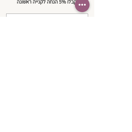
וקבלו 5% הנחה לקנייה ראשונה
מייל
*
להצטרפות
בשליחת טופס זה אני מאשר/ת שקראתי 
את 
מדיניות הפרטיות 
של החברה ואת 
תנאי השימוש 
באתר.
*
| צרו קשר
בטלפון:
050-3580574
במייל:
karen@simpleasthat.online
כתובת לאיסוף עצמי בתיאום מראש: