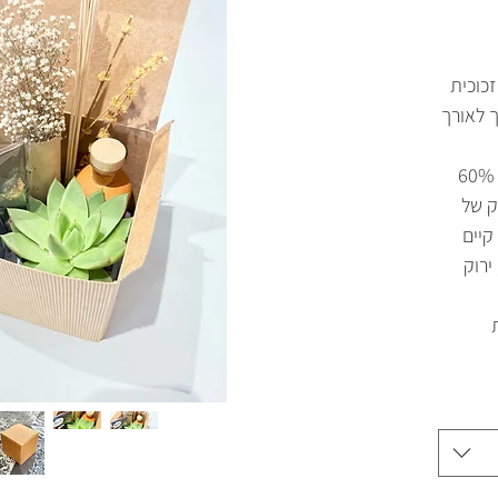
זכוכית
 לאורך
•🍫 שוקולד בוטיק תוצרת ישראלית, 60%
ק של
קיים
ירוק