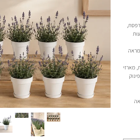
שלם למרפסת,
ות
 מראה
, מארזי
ינוק
אה