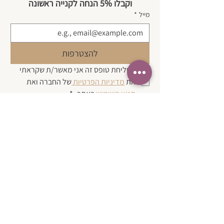
וקבלו 5% הנחה לקנייה ראשונה
מייל
*
להצטרפות
בשליחת טופס זה אני מאשר/ת שקראתי 
את 
מדיניות הפרטיות 
של החברה ואת 
תנאי השימוש 
באתר.
*
| צרו קשר
בטלפון:
050-3580574
במייל:
karen@simpleasthat.online
כתובת לאיסוף עצמי בתיאום מראש: