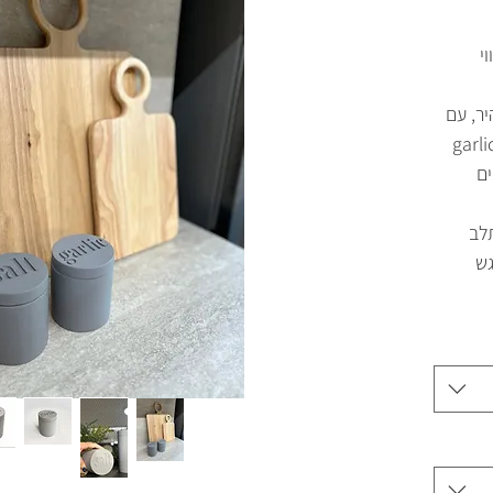
י
יר, עם
לה garlic – salt
ים
לב
גש