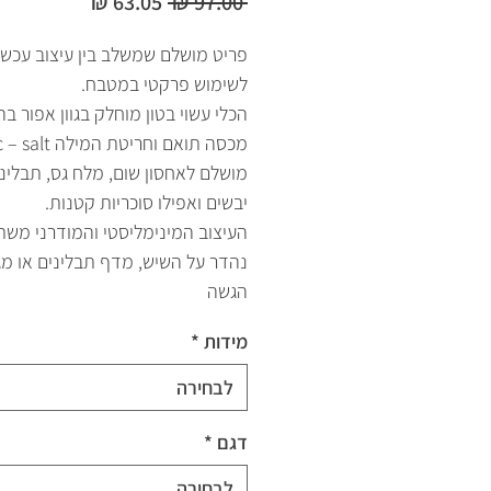
מחיר
מחיר
 ‏97.00 ‏₪ 
רגיל
מבצע
פריט מושלם שמשלב בין עיצוב עכשוו
לשימוש פרקטי במטבח.
הכלי עשוי בטון מוחלק בגוון אפור בה
מכסה תואם וחריטת המי
מושלם לאחסון שום, מלח גס, תבלינ
יבשים ואפילו סוכריות קטנות.
העיצוב המינימליסטי והמודרני משת
נהדר על השיש, מדף תבלינים או מ
הגשה
מידות
*
לבחירה
דגם
*
לבחירה