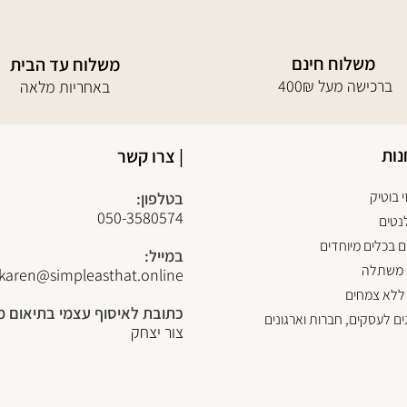
משלוח חינם
משלוח עד הבית
400₪ ברכישה מעל
באחריות מלאה
נות
| צרו קשר
 בוטיק
בטלפון:
050-3580574
נטים
 בכלים מיוחדים
במייל:
 משתלה
karen@simpleasthat.online
ללא צמחים
כתובת לאיסוף עצמי בתיאום 
ים לעסקים, חברות וארגונים
צור יצחק