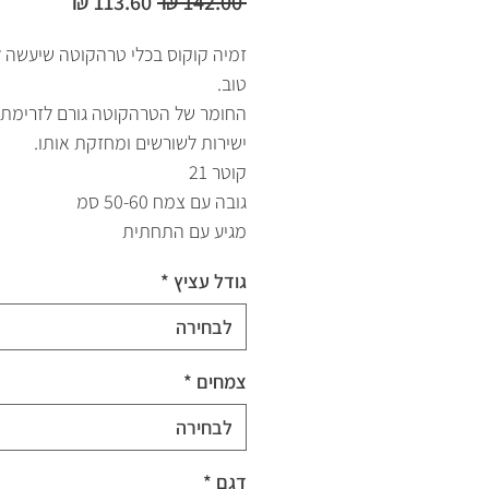
מחיר
מחיר
 ‏142.00 ‏₪ 
רגיל
מבצע
זמיה קוקוס בכלי טרהקוטה שיעשה 
טוב.
החומר של הטרהקוטה גורם לזרימת א
ישירות לשורשים ומחזקת אותו.
קוטר 21
גובה עם צמח 50-60 סמ
מגיע עם התחתית
גודל עציץ
*
לבחירה
צמחים
*
לבחירה
דגם
*