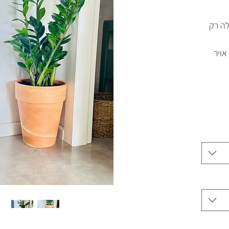
לה רק
ויר