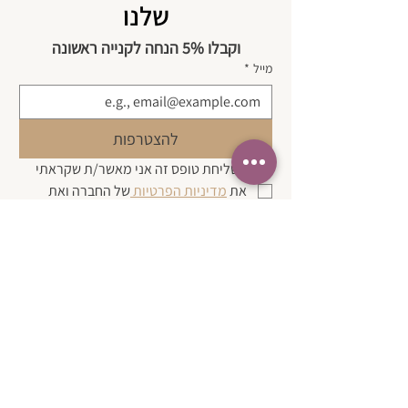
שלנו
וקבלו 5% הנחה לקנייה ראשונה
מייל
*
להצטרפות
בשליחת טופס זה אני מאשר/ת שקראתי 
את 
מדיניות הפרטיות 
של החברה ואת 
תנאי השימוש 
באתר.
*
| צרו קשר
בטלפון:
050-3580574
במייל:
karen@simpleasthat.online