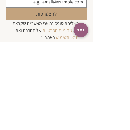
להצטרפות
בשליחת טופס זה אני מאשר/ת שקראתי 
את 
מדיניות הפרטיות 
של החברה ואת 
תנאי השימוש 
באתר.
*
| צרו קשר
בטלפון:
050-3580574
במייל:
karen@simpleasthat.online
כתובת לאיסוף עצמי בתיאום מראש:
צור יצחק