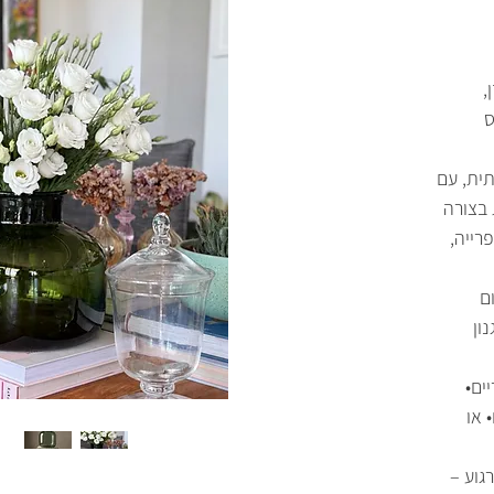
,
ס
תית, עם
בצורה
רייה,
ם
ון
ים•
 או
גוע –