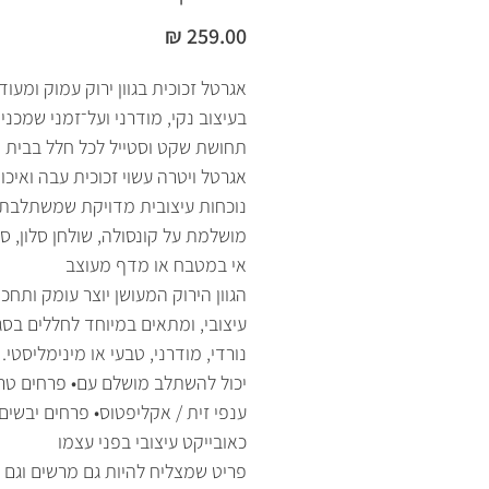
מחיר
אגרטל זכוכית בגוון ירוק עמוק ומעודן
בעיצוב נקי, מודרני ועל־זמני שמכני
תחושת שקט וסטייל לכל חלל בבית
אגרטל ויטרה עשוי זכוכית עבה ואיכו
נוכחות עיצובית מדויקת שמשתלבת 
מושלמת על קונסולה, שולחן סלון, ספ
אי במטבח או מדף מעוצב
הגוון הירוק המעושן יוצר עומק ותחכו
עיצובי, ומתאים במיוחד לחללים בסגנ
נורדי, מודרני, טבעי או מינימליסטי.
יכול להשתלב מושלם עם• פרחים טרי
ענפי זית / אקליפטוס• פרחים יבשים•
כאובייקט עיצובי בפני עצמו
פריט שמצליח להיות גם מרשים וגם ר