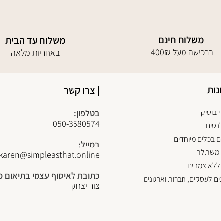
משלוח חינם
משלוח עד הבית
400₪ ברכישה מעל
באחריות מלאה
נות
| צרו קשר
 בוטיק
בטלפון:
050-3580574
נטים
 בכלים מיוחדים
במייל:
 משתלה
karen@simpleasthat.online
ללא צמחים
כתובת לאיסוף עצמי בתיאום 
ים לעסקים, חברות וארגונים
צור יצחק