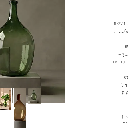
ק בעיצוב
לגנטית
ג
מץ –
ות בבית
מק
לל.
וס,
מדף
נה