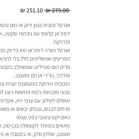
מחיר
מחיר
 ‏279.00 ‏₪ 
רגיל
מבצע
אגרטל זכוכית בגוון ירוק או חום עמו
דמיג’אן קלאסי עם נוכחות שקטה, א
ומדויקת
אגרטל ויטרה דמיג’אן הוא בדיוק מסו
הפריטים שמשלימים חלל בלי להתא
פריט הום סטיילינג שמשתלב בטבעי
מודרני, נורדי או חם ומעוצב.
הזכוכית הירוקה המעושנת יוצרת עו
טבעי ומכניסה רכות ותחושת רוגע לח
מושלם לשילוב עם ענפי זית, אקליפט
פרחים לבנים, ענפים יבשים או פשוט
כאובייקט עיצובי בפני עצמו
מתאים במיוחד לקונסולה בכניסה, 
מעוצב, שולחן סלון, אי במטבח או פי