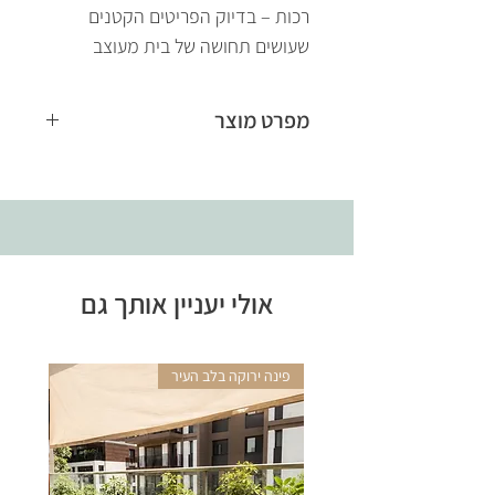
רכות – בדיוק הפריטים הקטנים
שעושים תחושה של בית מעוצב
מפרט מוצר
חומר:
זכוכית
צבע:
ירוק מעושן
גובה:
31 ס״מ
מק״ט:
141200/0040
שימוש:
אגרטל דקורטיבי / פרחים
אולי יעניין אותך גם
וענפים
סגנון:
Nordic Home Styling
פינה ירוקה בלב העיר
אריקה 
המוצר מגיע עם 2 ענפי עץ
מלאכותיים