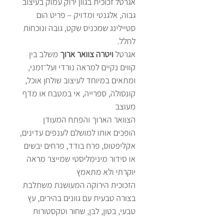
אגרטל זכוכית בגוון ירוק עמוק בעיצוב
גבוה, אלגנטי ומדויק – פריט הום
סטיילינג שמכניס שקט, גובה ונוכחות
לחלל.
אגרטל
ויטרה צוואר ארוך
משלב בין
קווים נקיים למראה נורדי ועל־זמני,
ומתאים במיוחד לעיצוב שולחן אוכל,
קונסולה, ספרייה, אי במטבח או מדף
מעוצב
הצוואר הארוך והפתח המעודן
הופכים אותו למושלם לענפים עדינים,
אקליפטוס, פרח בודד, פרחים יבשים
או סידור מינימליסטי שמייצר מראה
יוקרתי ולא מתאמץ
הזכוכית הירוקה המעושנת משתלבת
בצורה טבעית עם גוונים בהירים, עץ
טבעי, בטון, לבן, שחור וטקסטורות